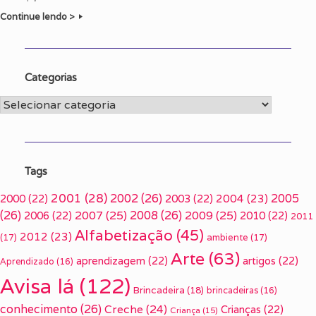
Continue lendo >
Categorias
Categorias
Tags
2001
(28)
2002
(26)
2005
2000
(22)
2003
(22)
2004
(23)
(26)
2007
(25)
2008
(26)
2009
(25)
2006
(22)
2010
(22)
2011
Alfabetização
(45)
2012
(23)
(17)
ambiente
(17)
Arte
(63)
aprendizagem
(22)
artigos
(22)
Aprendizado
(16)
Avisa lá
(122)
Brincadeira
(18)
brincadeiras
(16)
conhecimento
(26)
Creche
(24)
Crianças
(22)
Criança
(15)