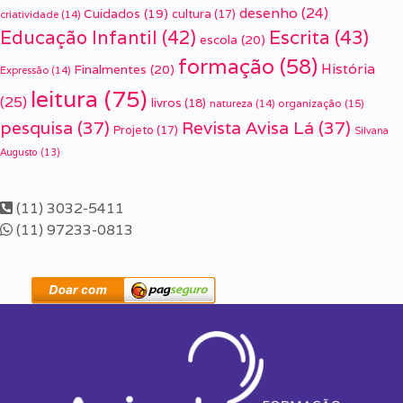
desenho
(24)
Cuidados
(19)
cultura
(17)
criatividade
(14)
Escrita
(43)
Educação Infantil
(42)
escola
(20)
formação
(58)
História
Finalmentes
(20)
Expressão
(14)
leitura
(75)
(25)
livros
(18)
organização
(15)
natureza
(14)
pesquisa
(37)
Revista Avisa Lá
(37)
Projeto
(17)
Silvana
Augusto
(13)
(11) 3032-5411
(11) 97233-0813