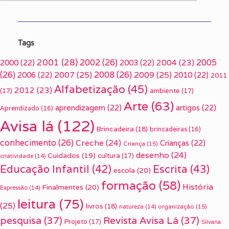
Tags
2001
(28)
2002
(26)
2005
2000
(22)
2003
(22)
2004
(23)
(26)
2007
(25)
2008
(26)
2009
(25)
2006
(22)
2010
(22)
2011
Alfabetização
(45)
2012
(23)
(17)
ambiente
(17)
Arte
(63)
aprendizagem
(22)
artigos
(22)
Aprendizado
(16)
Avisa lá
(122)
Brincadeira
(18)
brincadeiras
(16)
conhecimento
(26)
Creche
(24)
Crianças
(22)
Criança
(15)
desenho
(24)
Cuidados
(19)
cultura
(17)
criatividade
(14)
Escrita
(43)
Educação Infantil
(42)
escola
(20)
formação
(58)
História
Finalmentes
(20)
Expressão
(14)
leitura
(75)
(25)
livros
(18)
organização
(15)
natureza
(14)
pesquisa
(37)
Revista Avisa Lá
(37)
Projeto
(17)
Silvana