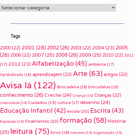
Categorias
Tags
2001
(28)
2002
(26)
2005
2000
(22)
2003
(22)
2004
(23)
(26)
2007
(25)
2008
(26)
2009
(25)
2006
(22)
2010
(22)
2011
Alfabetização
(45)
2012
(23)
(17)
ambiente
(17)
Arte
(63)
aprendizagem
(22)
artigos
(22)
Aprendizado
(16)
Avisa lá
(122)
Brincadeira
(18)
brincadeiras
(16)
conhecimento
(26)
Creche
(24)
Crianças
(22)
Criança
(15)
desenho
(24)
Cuidados
(19)
cultura
(17)
criatividade
(14)
Escrita
(43)
Educação Infantil
(42)
escola
(20)
formação
(58)
História
Finalmentes
(20)
Expressão
(14)
leitura
(75)
(25)
livros
(18)
organização
(15)
natureza
(14)