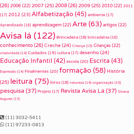
(26)
2007
(25)
2008
(26)
2009
(25)
2006
(22)
2010
(22)
2011
Alfabetização
(45)
2012
(23)
(17)
ambiente
(17)
Arte
(63)
aprendizagem
(22)
artigos
(22)
Aprendizado
(16)
Avisa lá
(122)
Brincadeira
(18)
brincadeiras
(16)
conhecimento
(26)
Creche
(24)
Crianças
(22)
Criança
(15)
desenho
(24)
Cuidados
(19)
cultura
(17)
criatividade
(14)
Escrita
(43)
Educação Infantil
(42)
escola
(20)
formação
(58)
História
Finalmentes
(20)
Expressão
(14)
leitura
(75)
(25)
livros
(18)
organização
(15)
natureza
(14)
pesquisa
(37)
Revista Avisa Lá
(37)
Projeto
(17)
Silvana
Augusto
(13)
(11) 3032-5411
(11) 97233-0813