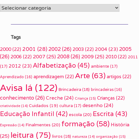
Categorias
Tags
2001
(28)
2002
(26)
2005
2000
(22)
2003
(22)
2004
(23)
(26)
2007
(25)
2008
(26)
2009
(25)
2006
(22)
2010
(22)
2011
Alfabetização
(45)
2012
(23)
(17)
ambiente
(17)
Arte
(63)
aprendizagem
(22)
artigos
(22)
Aprendizado
(16)
Avisa lá
(122)
Brincadeira
(18)
brincadeiras
(16)
conhecimento
(26)
Creche
(24)
Crianças
(22)
Criança
(15)
desenho
(24)
Cuidados
(19)
cultura
(17)
criatividade
(14)
Escrita
(43)
Educação Infantil
(42)
escola
(20)
formação
(58)
História
Finalmentes
(20)
Expressão
(14)
leitura
(75)
(25)
livros
(18)
organização
(15)
natureza
(14)