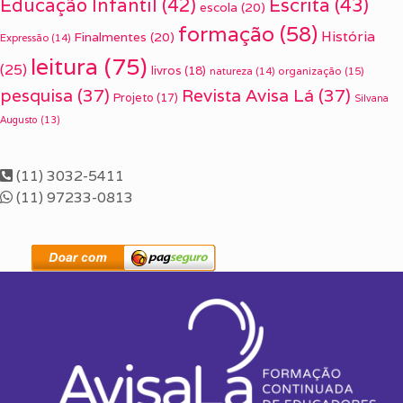
Escrita
(43)
Educação Infantil
(42)
escola
(20)
formação
(58)
História
Finalmentes
(20)
Expressão
(14)
leitura
(75)
(25)
livros
(18)
organização
(15)
natureza
(14)
pesquisa
(37)
Revista Avisa Lá
(37)
Projeto
(17)
Silvana
Augusto
(13)
(11) 3032-5411
(11) 97233-0813