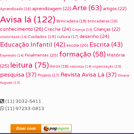
Arte
(63)
aprendizagem
(22)
artigos
(22)
Aprendizado
(16)
Avisa lá
(122)
Brincadeira
(18)
brincadeiras
(16)
conhecimento
(26)
Creche
(24)
Crianças
(22)
Criança
(15)
desenho
(24)
Cuidados
(19)
cultura
(17)
criatividade
(14)
Escrita
(43)
Educação Infantil
(42)
escola
(20)
formação
(58)
História
Finalmentes
(20)
Expressão
(14)
leitura
(75)
(25)
livros
(18)
organização
(15)
natureza
(14)
pesquisa
(37)
Revista Avisa Lá
(37)
Projeto
(17)
Silvana
Augusto
(13)
(11) 3032-5411
(11) 97233-0813