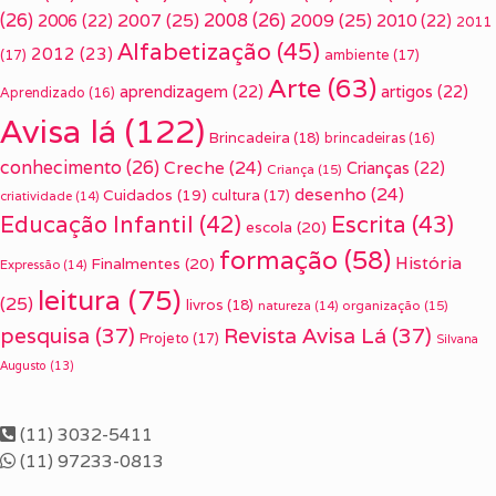
(26)
2007
(25)
2008
(26)
2009
(25)
2006
(22)
2010
(22)
2011
Alfabetização
(45)
2012
(23)
(17)
ambiente
(17)
Arte
(63)
aprendizagem
(22)
artigos
(22)
Aprendizado
(16)
Avisa lá
(122)
Brincadeira
(18)
brincadeiras
(16)
conhecimento
(26)
Creche
(24)
Crianças
(22)
Criança
(15)
desenho
(24)
Cuidados
(19)
cultura
(17)
criatividade
(14)
Escrita
(43)
Educação Infantil
(42)
escola
(20)
formação
(58)
História
Finalmentes
(20)
Expressão
(14)
leitura
(75)
(25)
livros
(18)
organização
(15)
natureza
(14)
pesquisa
(37)
Revista Avisa Lá
(37)
Projeto
(17)
Silvana
Augusto
(13)
(11) 3032-5411
(11) 97233-0813