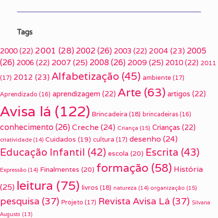
Tags
2001
(28)
2002
(26)
2005
2000
(22)
2003
(22)
2004
(23)
(26)
2007
(25)
2008
(26)
2009
(25)
2006
(22)
2010
(22)
2011
Alfabetização
(45)
2012
(23)
(17)
ambiente
(17)
Arte
(63)
aprendizagem
(22)
artigos
(22)
Aprendizado
(16)
Avisa lá
(122)
Brincadeira
(18)
brincadeiras
(16)
conhecimento
(26)
Creche
(24)
Crianças
(22)
Criança
(15)
desenho
(24)
Cuidados
(19)
cultura
(17)
criatividade
(14)
Escrita
(43)
Educação Infantil
(42)
escola
(20)
formação
(58)
História
Finalmentes
(20)
Expressão
(14)
leitura
(75)
(25)
livros
(18)
organização
(15)
natureza
(14)
pesquisa
(37)
Revista Avisa Lá
(37)
Projeto
(17)
Silvana
Augusto
(13)