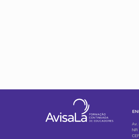
EN
Av.
NR 
CEP