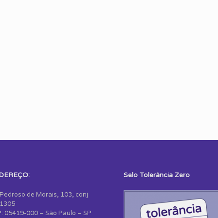
DEREÇO:
Selo Tolerância Zero
 Pedroso de Morais, 103, conj
1305
: 05419-000 – São Paulo – SP