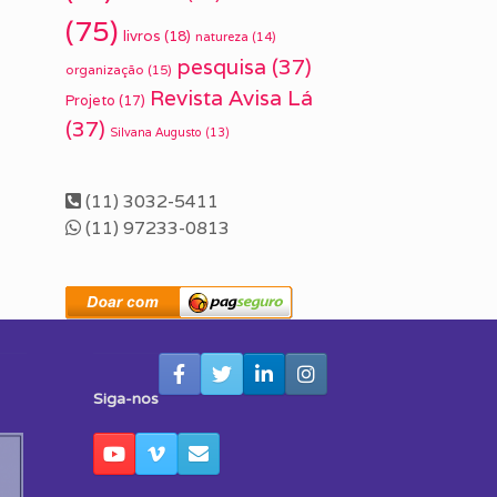
(75)
livros
(18)
natureza
(14)
pesquisa
(37)
organização
(15)
Revista Avisa Lá
Projeto
(17)
(37)
Silvana Augusto
(13)
(11) 3032-5411
(11) 97233-0813
Siga-nos