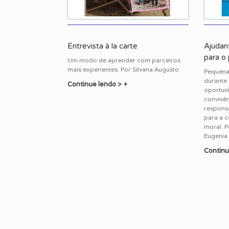
Entrevista à la carte
Ajudant
para o
Um modo de aprender com parceiros
mais experientes. Por Silvana Augusto
Pequenas
durante 
Continue lendo >
oportun
convivên
responsa
para a 
moral. P
Eugenia 
Continu