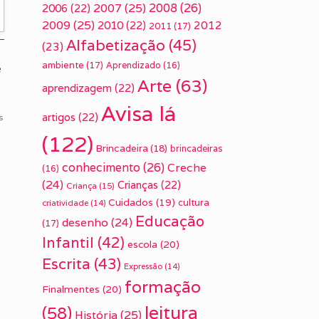
2007
(25)
2008
(26)
2006
(22)
2009
(25)
2010
(22)
2012
2011
(17)
Alfabetização
(45)
(23)
ambiente
(17)
Aprendizado
(16)
e
Arte
(63)
aprendizagem
(22)
Avisa lá
artigos
(22)
s
(122)
Brincadeira
(18)
brincadeiras
conhecimento
(26)
Creche
(16)
(24)
Crianças
(22)
Criança
(15)
Cuidados
(19)
cultura
criatividade
(14)
Educação
desenho
(24)
(17)
Infantil
(42)
escola
(20)
Escrita
(43)
Expressão
(14)
formação
Finalmentes
(20)
leitura
(58)
História
(25)