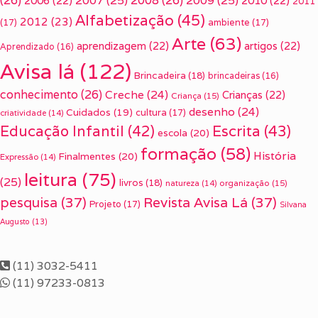
(26)
2007
(25)
2008
(26)
2009
(25)
2006
(22)
2010
(22)
2011
Alfabetização
(45)
2012
(23)
(17)
ambiente
(17)
Arte
(63)
aprendizagem
(22)
artigos
(22)
Aprendizado
(16)
Avisa lá
(122)
Brincadeira
(18)
brincadeiras
(16)
conhecimento
(26)
Creche
(24)
Crianças
(22)
Criança
(15)
desenho
(24)
Cuidados
(19)
cultura
(17)
criatividade
(14)
Escrita
(43)
Educação Infantil
(42)
escola
(20)
formação
(58)
História
Finalmentes
(20)
Expressão
(14)
leitura
(75)
(25)
livros
(18)
organização
(15)
natureza
(14)
pesquisa
(37)
Revista Avisa Lá
(37)
Projeto
(17)
Silvana
Augusto
(13)
(11) 3032-5411
(11) 97233-0813