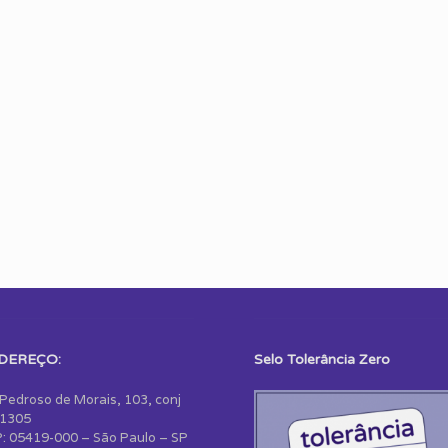
DEREÇO:
Selo Tolerância Zero
 Pedroso de Morais, 103, conj
1305
: 05419-000 – São Paulo – SP