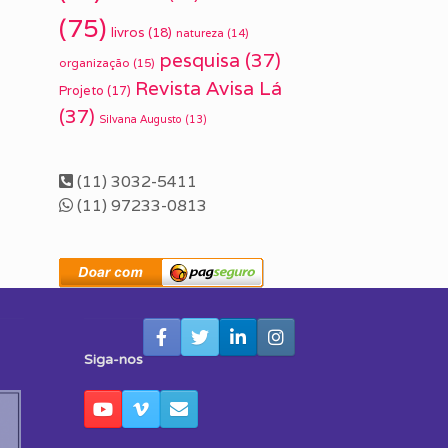
(75)
livros
(18)
natureza
(14)
pesquisa
(37)
organização
(15)
Revista Avisa Lá
Projeto
(17)
(37)
Silvana Augusto
(13)
(11) 3032-5411
(11) 97233-0813
Siga-nos