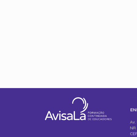
EN
Av.
NR 
CEP