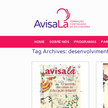
Skip
to
content
HOME
SOBRE NÓS
PROGRAMAS
PAR
Tag Archives:
desenvolvimento