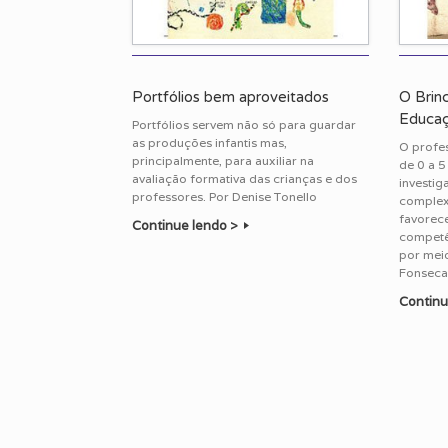
Portfólios bem aproveitados
O Brin
Educaçã
Portfólios servem não só para guardar
as produções infantis mas,
O profes
principalmente, para auxiliar na
de 0 a 5
avaliação formativa das crianças e dos
investig
professores. Por Denise Tonello
complexi
favorec
Continue lendo >
competê
por meio
Fonseca
Continu