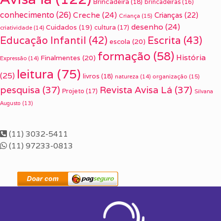
Brincadeira
(18)
brincadeiras
(16)
conhecimento
(26)
Creche
(24)
Crianças
(22)
Criança
(15)
desenho
(24)
Cuidados
(19)
cultura
(17)
criatividade
(14)
Escrita
(43)
Educação Infantil
(42)
escola
(20)
formação
(58)
História
Finalmentes
(20)
Expressão
(14)
leitura
(75)
(25)
livros
(18)
organização
(15)
natureza
(14)
pesquisa
(37)
Revista Avisa Lá
(37)
Projeto
(17)
Silvana
Augusto
(13)
(11) 3032-5411
(11) 97233-0813