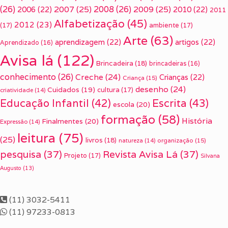
(26)
2007
(25)
2008
(26)
2009
(25)
2006
(22)
2010
(22)
2011
Alfabetização
(45)
2012
(23)
(17)
ambiente
(17)
Arte
(63)
aprendizagem
(22)
artigos
(22)
Aprendizado
(16)
Avisa lá
(122)
Brincadeira
(18)
brincadeiras
(16)
conhecimento
(26)
Creche
(24)
Crianças
(22)
Criança
(15)
desenho
(24)
Cuidados
(19)
cultura
(17)
criatividade
(14)
Escrita
(43)
Educação Infantil
(42)
escola
(20)
formação
(58)
História
Finalmentes
(20)
Expressão
(14)
leitura
(75)
(25)
livros
(18)
organização
(15)
natureza
(14)
pesquisa
(37)
Revista Avisa Lá
(37)
Projeto
(17)
Silvana
Augusto
(13)
(11) 3032-5411
(11) 97233-0813