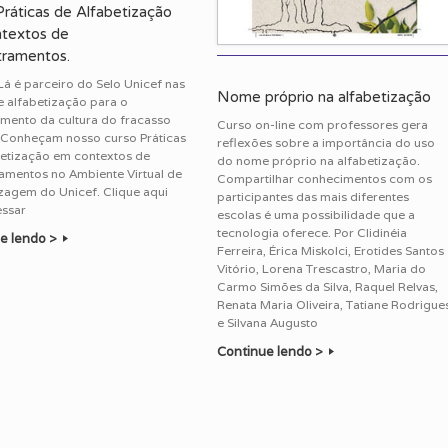
Práticas de Alfabetização
textos de
tramentos.
Lá é parceiro do Selo Unicef nas
Nome próprio na alfabetização
 alfabetização para o
mento da cultura do fracasso
Curso on-line com professores gera
. Conheçam nosso curso Práticas
reflexões sobre a importância do uso
betização em contextos de
do nome próprio na alfabetização.
ramentos no Ambiente Virtual de
Compartilhar conhecimentos com os
zagem do Unicef. Clique aqui
participantes das mais diferentes
essar
escolas é uma possibilidade que a
tecnologia oferece. Por Clidinéia
e lendo >
Ferreira, Érica Miskolci, Erotides Santos
Vitório, Lorena Trescastro, Maria do
Carmo Simões da Silva, Raquel Relvas,
Renata Maria Oliveira, Tatiane Rodrigue
e Silvana Augusto
Continue lendo >