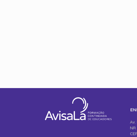
EN
Av.
NR 
CEP