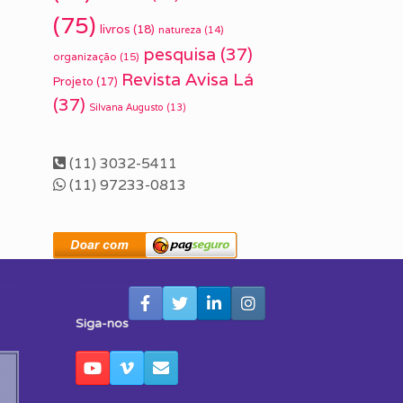
(75)
livros
(18)
natureza
(14)
pesquisa
(37)
organização
(15)
Revista Avisa Lá
Projeto
(17)
(37)
Silvana Augusto
(13)
(11) 3032-5411
(11) 97233-0813
Siga-nos