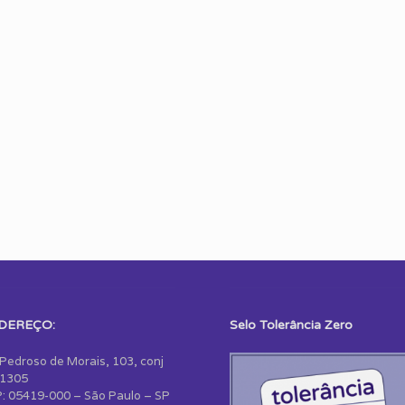
DEREÇO:
Selo Tolerância Zero
 Pedroso de Morais, 103, conj
1305
: 05419-000 – São Paulo – SP