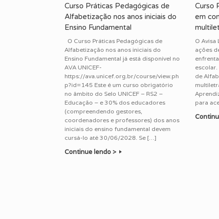
Curso Práticas Pedagógicas de
Curso 
Alfabetização nos anos iniciais do
em con
Ensino Fundamental
multile
O Curso Práticas Pedagógicas de
O Avisa 
Alfabetização nos anos iniciais do
ações de
Ensino Fundamental já está disponível no
enfrenta
AVA UNICEF-
escolar
https://ava.unicef.org.br/course/view.ph
de Alfa
p?id=145 Este é um curso obrigatório
multilet
no âmbito do Selo UNICEF – RS2 –
Aprendi
Educação – e 30% dos educadores
para ac
(compreendendo gestores,
Continu
coordenadores e professores) dos anos
iniciais do ensino fundamental devem
cursá-lo até 30/06/2028. Se […]
Continue lendo >