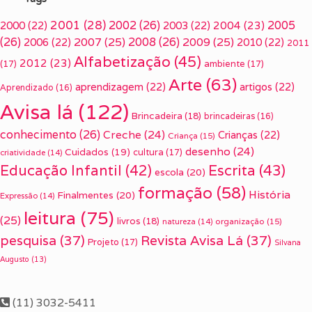
2001
(28)
2002
(26)
2005
2000
(22)
2003
(22)
2004
(23)
(26)
2007
(25)
2008
(26)
2009
(25)
2006
(22)
2010
(22)
2011
Alfabetização
(45)
2012
(23)
(17)
ambiente
(17)
Arte
(63)
aprendizagem
(22)
artigos
(22)
Aprendizado
(16)
Avisa lá
(122)
Brincadeira
(18)
brincadeiras
(16)
conhecimento
(26)
Creche
(24)
Crianças
(22)
Criança
(15)
desenho
(24)
Cuidados
(19)
cultura
(17)
criatividade
(14)
Escrita
(43)
Educação Infantil
(42)
escola
(20)
formação
(58)
História
Finalmentes
(20)
Expressão
(14)
leitura
(75)
(25)
livros
(18)
organização
(15)
natureza
(14)
pesquisa
(37)
Revista Avisa Lá
(37)
Projeto
(17)
Silvana
Augusto
(13)
(11) 3032-5411