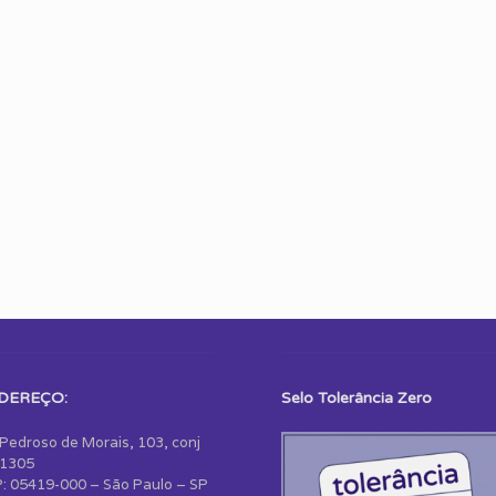
DEREÇO:
Selo Tolerância Zero
 Pedroso de Morais, 103, conj
1305
: 05419-000 – São Paulo – SP