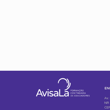
EN
Av.
NR 
CEP