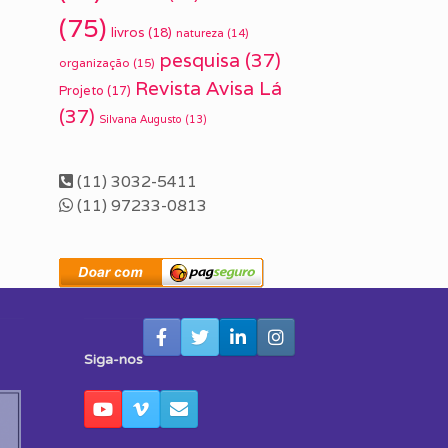
(75)
livros
(18)
natureza
(14)
pesquisa
(37)
organização
(15)
Revista Avisa Lá
Projeto
(17)
(37)
Silvana Augusto
(13)
(11) 3032-5411
(11) 97233-0813
Siga-nos