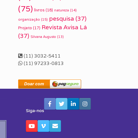
(75)
livros
(18)
natureza
(14)
pesquisa
(37)
organização
(15)
Revista Avisa Lá
Projeto
(17)
(37)
Silvana Augusto
(13)
(11) 3032-5411
(11) 97233-0813
Siga-nos