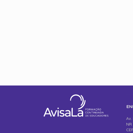
EN
Av.
NR 
CEP