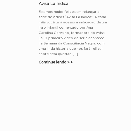
Avisa Lá Indica
Estamos muito felizes em relançar a
série de vídeos “Avisa Lá Indica”. A cada
mês você terá acesso à indicação de um
livro infantil comentado por Ana
Carolina Carvalho, formadora do Avisa
Lá. O primeiro vídeo da série acontece
na Semana da Consciência Negra, com
uma linda história que nos fará refletir
sobre essa questão […]
Continue lendo >