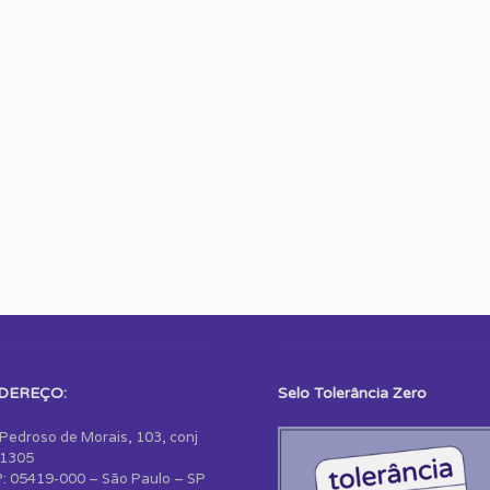
DEREÇO:
Selo Tolerância Zero
 Pedroso de Morais, 103, conj
1305
: 05419-000 – São Paulo – SP