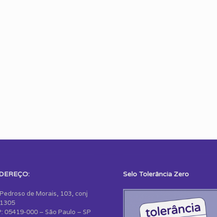
DEREÇO:
Selo Tolerância Zero
 Pedroso de Morais, 103, conj
1305
: 05419-000 – São Paulo – SP