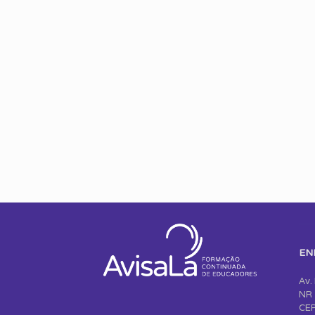
EN
Av.
NR 
CEP