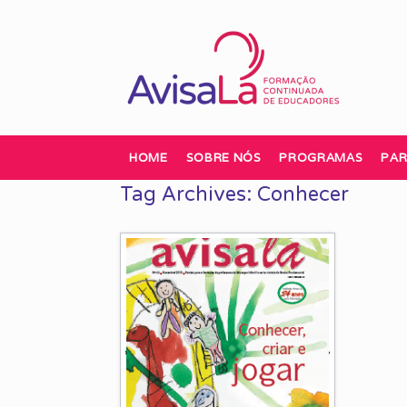
Skip
to
content
HOME
SOBRE NÓS
PROGRAMAS
PAR
Tag Archives:
Conhecer