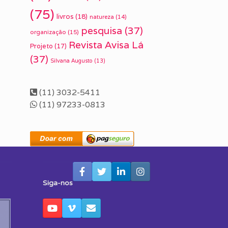
(75)
livros
(18)
natureza
(14)
pesquisa
(37)
organização
(15)
Revista Avisa Lá
Projeto
(17)
(37)
Silvana Augusto
(13)
(11) 3032-5411
(11) 97233-0813
Siga-nos