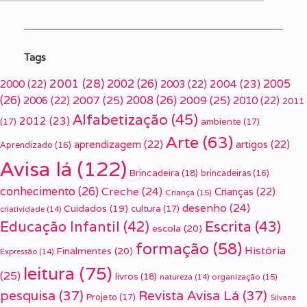
Tags
2001
(28)
2002
(26)
2005
2000
(22)
2003
(22)
2004
(23)
(26)
2007
(25)
2008
(26)
2009
(25)
2006
(22)
2010
(22)
2011
Alfabetização
(45)
2012
(23)
(17)
ambiente
(17)
Arte
(63)
aprendizagem
(22)
artigos
(22)
Aprendizado
(16)
Avisa lá
(122)
Brincadeira
(18)
brincadeiras
(16)
conhecimento
(26)
Creche
(24)
Crianças
(22)
Criança
(15)
desenho
(24)
Cuidados
(19)
cultura
(17)
criatividade
(14)
Escrita
(43)
Educação Infantil
(42)
escola
(20)
formação
(58)
História
Finalmentes
(20)
Expressão
(14)
leitura
(75)
(25)
livros
(18)
organização
(15)
natureza
(14)
pesquisa
(37)
Revista Avisa Lá
(37)
Projeto
(17)
Silvana