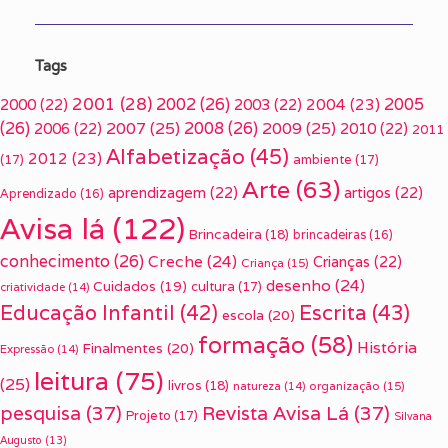
Tags
2001
(28)
2002
(26)
2005
2000
(22)
2003
(22)
2004
(23)
(26)
2007
(25)
2008
(26)
2009
(25)
2006
(22)
2010
(22)
2011
Alfabetização
(45)
2012
(23)
(17)
ambiente
(17)
Arte
(63)
aprendizagem
(22)
artigos
(22)
Aprendizado
(16)
Avisa lá
(122)
Brincadeira
(18)
brincadeiras
(16)
conhecimento
(26)
Creche
(24)
Crianças
(22)
Criança
(15)
desenho
(24)
Cuidados
(19)
cultura
(17)
criatividade
(14)
Escrita
(43)
Educação Infantil
(42)
escola
(20)
formação
(58)
História
Finalmentes
(20)
Expressão
(14)
leitura
(75)
(25)
livros
(18)
organização
(15)
natureza
(14)
pesquisa
(37)
Revista Avisa Lá
(37)
Projeto
(17)
Silvana
Augusto
(13)