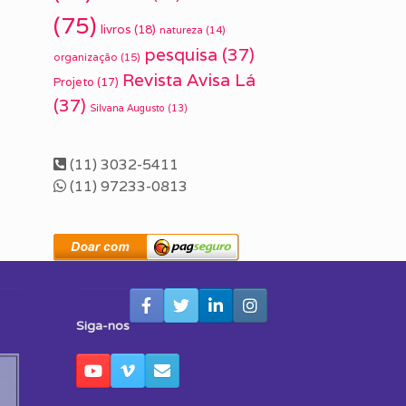
(75)
livros
(18)
natureza
(14)
pesquisa
(37)
organização
(15)
Revista Avisa Lá
Projeto
(17)
(37)
Silvana Augusto
(13)
(11) 3032-5411
(11) 97233-0813
Siga-nos