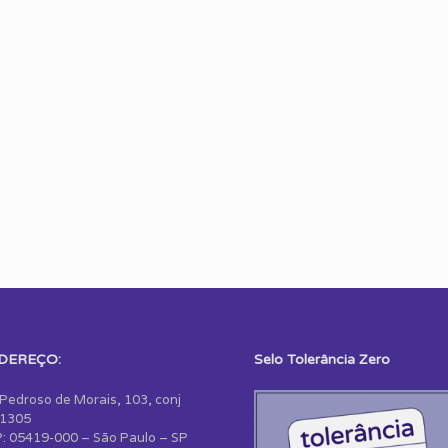
DEREÇO:
Selo Tolerância Zero
 Pedroso de Morais, 103, conj
1305
: 05419-000 – São Paulo – SP