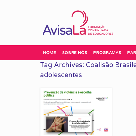
Skip
to
content
HOME
SOBRE NÓS
PROGRAMAS
PAR
Tag Archives:
Coalisão Brasil
adolescentes