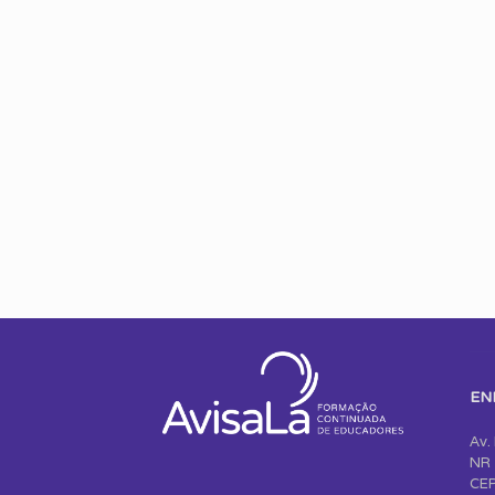
EN
Av.
NR 
CEP