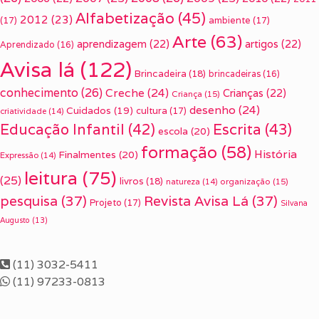
Alfabetização
(45)
2012
(23)
(17)
ambiente
(17)
Arte
(63)
aprendizagem
(22)
artigos
(22)
Aprendizado
(16)
Avisa lá
(122)
Brincadeira
(18)
brincadeiras
(16)
conhecimento
(26)
Creche
(24)
Crianças
(22)
Criança
(15)
desenho
(24)
Cuidados
(19)
cultura
(17)
criatividade
(14)
Escrita
(43)
Educação Infantil
(42)
escola
(20)
formação
(58)
História
Finalmentes
(20)
Expressão
(14)
leitura
(75)
(25)
livros
(18)
organização
(15)
natureza
(14)
pesquisa
(37)
Revista Avisa Lá
(37)
Projeto
(17)
Silvana
Augusto
(13)
(11) 3032-5411
(11) 97233-0813