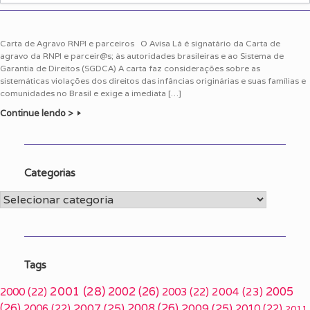
Carta de Agravo RNPI e parceiros O Avisa Lá é signatário da Carta de
agravo da RNPI e parceir@s; às autoridades brasileiras e ao Sistema de
Garantia de Direitos (SGDCA) A carta faz considerações sobre as
sistemáticas violações dos direitos das infâncias originárias e suas famílias e
comunidades no Brasil e exige a imediata […]
Continue lendo >
Categorias
Categorias
Tags
2001
(28)
2002
(26)
2005
2000
(22)
2003
(22)
2004
(23)
(26)
2007
(25)
2008
(26)
2009
(25)
2006
(22)
2010
(22)
2011