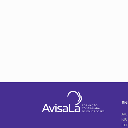
EN
Av.
NR 
CEP