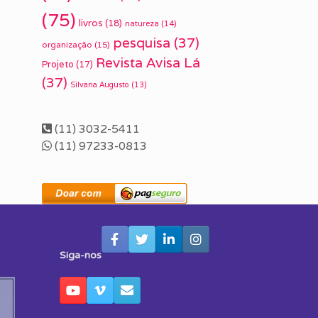
(75)
livros
(18)
natureza
(14)
pesquisa
(37)
organização
(15)
Revista Avisa Lá
Projeto
(17)
(37)
Silvana Augusto
(13)
(11) 3032-5411
(11) 97233-0813
Siga-nos