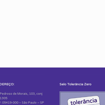
DEREÇO:
Selo Tolerância Zero
 Pedroso de Morais, 103, conj
1305
: 05419-000 – São Paulo – SP