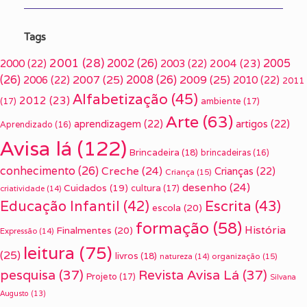
Tags
2001
(28)
2002
(26)
2005
2000
(22)
2003
(22)
2004
(23)
(26)
2007
(25)
2008
(26)
2009
(25)
2006
(22)
2010
(22)
2011
Alfabetização
(45)
2012
(23)
(17)
ambiente
(17)
Arte
(63)
aprendizagem
(22)
artigos
(22)
Aprendizado
(16)
Avisa lá
(122)
Brincadeira
(18)
brincadeiras
(16)
conhecimento
(26)
Creche
(24)
Crianças
(22)
Criança
(15)
desenho
(24)
Cuidados
(19)
cultura
(17)
criatividade
(14)
Escrita
(43)
Educação Infantil
(42)
escola
(20)
formação
(58)
História
Finalmentes
(20)
Expressão
(14)
leitura
(75)
(25)
livros
(18)
organização
(15)
natureza
(14)
pesquisa
(37)
Revista Avisa Lá
(37)
Projeto
(17)
Silvana
Augusto
(13)