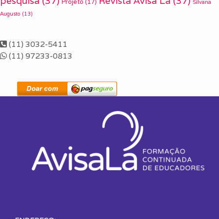
pesquisa
(37)
Revista Avisa Lá
(37)
Projeto
(17)
Silvana
Augusto
(13)
(11) 3032-5411
(11) 97233-0813