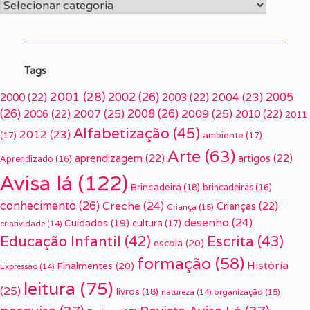
Categorias
Tags
2001
(28)
2002
(26)
2005
2000
(22)
2003
(22)
2004
(23)
(26)
2007
(25)
2008
(26)
2009
(25)
2006
(22)
2010
(22)
2011
Alfabetização
(45)
2012
(23)
(17)
ambiente
(17)
Arte
(63)
aprendizagem
(22)
artigos
(22)
Aprendizado
(16)
Avisa lá
(122)
Brincadeira
(18)
brincadeiras
(16)
conhecimento
(26)
Creche
(24)
Crianças
(22)
Criança
(15)
desenho
(24)
Cuidados
(19)
cultura
(17)
criatividade
(14)
Escrita
(43)
Educação Infantil
(42)
escola
(20)
formação
(58)
História
Finalmentes
(20)
Expressão
(14)
leitura
(75)
(25)
livros
(18)
organização
(15)
natureza
(14)