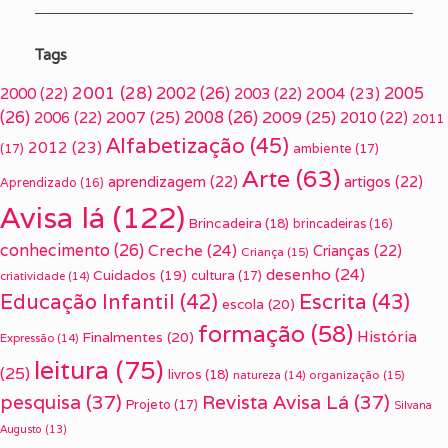
Tags
2001
(28)
2002
(26)
2005
2000
(22)
2003
(22)
2004
(23)
(26)
2007
(25)
2008
(26)
2009
(25)
2006
(22)
2010
(22)
2011
Alfabetização
(45)
2012
(23)
(17)
ambiente
(17)
Arte
(63)
aprendizagem
(22)
artigos
(22)
Aprendizado
(16)
Avisa lá
(122)
Brincadeira
(18)
brincadeiras
(16)
conhecimento
(26)
Creche
(24)
Crianças
(22)
Criança
(15)
desenho
(24)
Cuidados
(19)
cultura
(17)
criatividade
(14)
Escrita
(43)
Educação Infantil
(42)
escola
(20)
formação
(58)
História
Finalmentes
(20)
Expressão
(14)
leitura
(75)
(25)
livros
(18)
organização
(15)
natureza
(14)
pesquisa
(37)
Revista Avisa Lá
(37)
Projeto
(17)
Silvana
Augusto
(13)