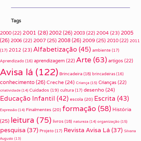
Tags
2001
(28)
2002
(26)
2005
2000
(22)
2003
(22)
2004
(23)
(26)
2007
(25)
2008
(26)
2009
(25)
2006
(22)
2010
(22)
2011
Alfabetização
(45)
2012
(23)
(17)
ambiente
(17)
Arte
(63)
aprendizagem
(22)
artigos
(22)
Aprendizado
(16)
Avisa lá
(122)
Brincadeira
(18)
brincadeiras
(16)
conhecimento
(26)
Creche
(24)
Crianças
(22)
Criança
(15)
desenho
(24)
Cuidados
(19)
cultura
(17)
criatividade
(14)
Escrita
(43)
Educação Infantil
(42)
escola
(20)
formação
(58)
História
Finalmentes
(20)
Expressão
(14)
leitura
(75)
(25)
livros
(18)
organização
(15)
natureza
(14)
pesquisa
(37)
Revista Avisa Lá
(37)
Projeto
(17)
Silvana
Augusto
(13)