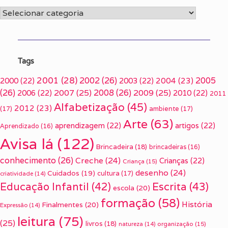
Categorias
Tags
2001
(28)
2002
(26)
2005
2000
(22)
2003
(22)
2004
(23)
(26)
2007
(25)
2008
(26)
2009
(25)
2006
(22)
2010
(22)
2011
Alfabetização
(45)
2012
(23)
(17)
ambiente
(17)
Arte
(63)
aprendizagem
(22)
artigos
(22)
Aprendizado
(16)
Avisa lá
(122)
Brincadeira
(18)
brincadeiras
(16)
conhecimento
(26)
Creche
(24)
Crianças
(22)
Criança
(15)
desenho
(24)
Cuidados
(19)
cultura
(17)
criatividade
(14)
Escrita
(43)
Educação Infantil
(42)
escola
(20)
formação
(58)
História
Finalmentes
(20)
Expressão
(14)
leitura
(75)
(25)
livros
(18)
organização
(15)
natureza
(14)