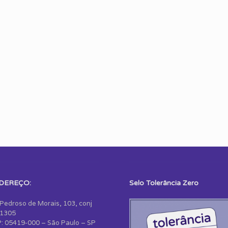
DEREÇO:
Selo Tolerância Zero
 Pedroso de Morais, 103, conj
1305
: 05419-000 – São Paulo – SP