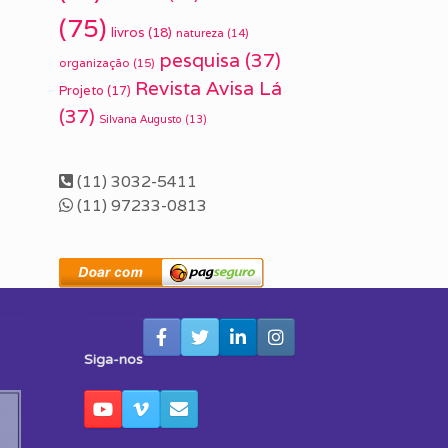
(75)
livros
(18)
natureza
(14)
pesquisa
(37)
organização
(15)
Revista Avisa Lá
Projeto
(17)
(37)
Silvana Augusto
(13)
(11) 3032-5411
(11) 97233-0813
Siga-nos