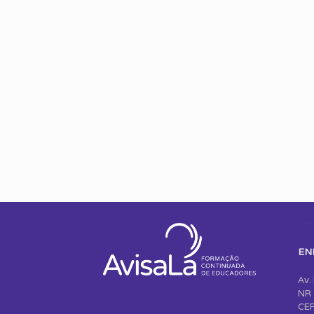
EN
Av.
NR 
CEP