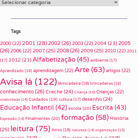
Categorias
Tags
2001
(28)
2002
(26)
2005
2000
(22)
2003
(22)
2004
(23)
(26)
2007
(25)
2008
(26)
2009
(25)
2006
(22)
2010
(22)
2011
Alfabetização
(45)
2012
(23)
(17)
ambiente
(17)
Arte
(63)
aprendizagem
(22)
artigos
(22)
Aprendizado
(16)
Avisa lá
(122)
Brincadeira
(18)
brincadeiras
(16)
conhecimento
(26)
Creche
(24)
Crianças
(22)
Criança
(15)
desenho
(24)
Cuidados
(19)
cultura
(17)
criatividade
(14)
Escrita
(43)
Educação Infantil
(42)
escola
(20)
formação
(58)
História
Finalmentes
(20)
Expressão
(14)
leitura
(75)
(25)
livros
(18)
organização
(15)
natureza
(14)