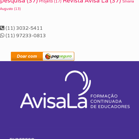
pesquisa
(37)
Revista Avisa Lá
(37)
Projeto
(17)
Silvana
Augusto
(13)
(11) 3032-5411
(11) 97233-0813