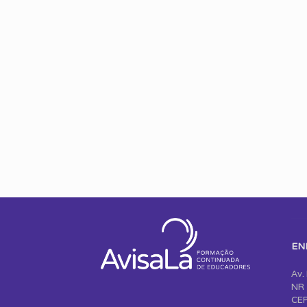
EN
Av.
NR 
CEP