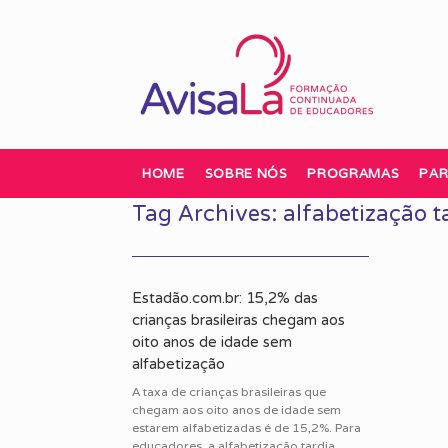
Skip
to
content
HOME
SOBRE NÓS
PROGRAMAS
PAR
Tag Archives:
alfabetização t
Estadão.com.br: 15,2% das
crianças brasileiras chegam aos
oito anos de idade sem
alfabetização
A taxa de crianças brasileiras que
chegam aos oito anos de idade sem
estarem alfabetizadas é de 15,2%. Para
educadores, a alfabetização tardia