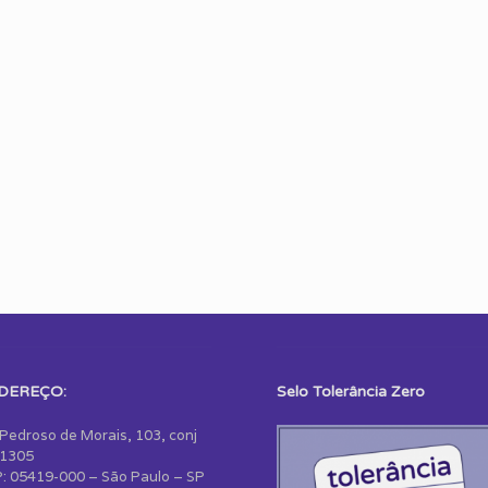
DEREÇO:
Selo Tolerância Zero
 Pedroso de Morais, 103, conj
1305
: 05419-000 – São Paulo – SP