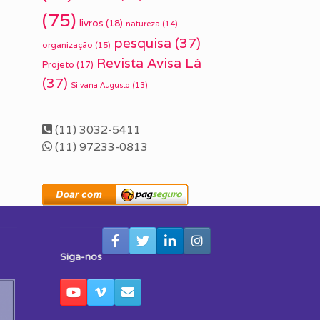
(75)
livros
(18)
natureza
(14)
pesquisa
(37)
organização
(15)
Revista Avisa Lá
Projeto
(17)
(37)
Silvana Augusto
(13)
(11) 3032-5411
(11) 97233-0813
Siga-nos