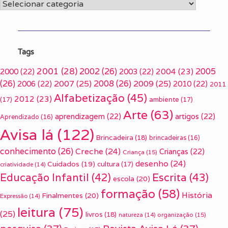
Categorias
Tags
2001
(28)
2002
(26)
2005
2000
(22)
2003
(22)
2004
(23)
(26)
2007
(25)
2008
(26)
2009
(25)
2006
(22)
2010
(22)
2011
Alfabetização
(45)
2012
(23)
(17)
ambiente
(17)
Arte
(63)
aprendizagem
(22)
artigos
(22)
Aprendizado
(16)
Avisa lá
(122)
Brincadeira
(18)
brincadeiras
(16)
conhecimento
(26)
Creche
(24)
Crianças
(22)
Criança
(15)
desenho
(24)
Cuidados
(19)
cultura
(17)
criatividade
(14)
Escrita
(43)
Educação Infantil
(42)
escola
(20)
formação
(58)
História
Finalmentes
(20)
Expressão
(14)
leitura
(75)
(25)
livros
(18)
organização
(15)
natureza
(14)