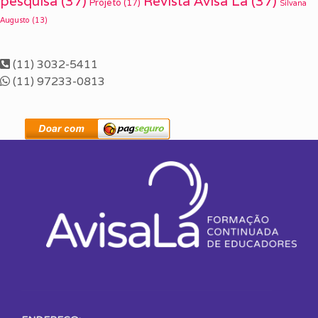
pesquisa
(37)
Revista Avisa Lá
(37)
Projeto
(17)
Silvana
Augusto
(13)
(11) 3032-5411
(11) 97233-0813