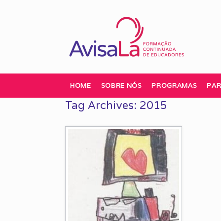
Skip
to
content
HOME
SOBRE NÓS
PROGRAMAS
PAR
Tag Archives:
2015