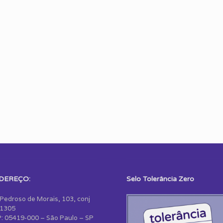
DEREÇO:
Selo Tolerância Zero
 Pedroso de Morais, 103, conj
1305
: 05419-000 – São Paulo – SP