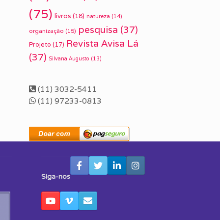
(75)
livros
(18)
natureza
(14)
pesquisa
(37)
organização
(15)
Revista Avisa Lá
Projeto
(17)
(37)
Silvana Augusto
(13)
(11) 3032-5411
(11) 97233-0813
Siga-nos