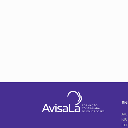
EN
Av.
NR 
CEP