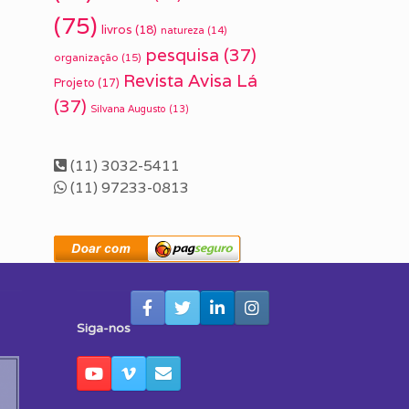
(75)
livros
(18)
natureza
(14)
pesquisa
(37)
organização
(15)
Revista Avisa Lá
Projeto
(17)
(37)
Silvana Augusto
(13)
(11) 3032-5411
(11) 97233-0813
Siga-nos