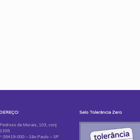
DEREÇO:
Selo Tolerância Zero
 Pedroso de Morais, 103, conj
1305
: 05419-000 – São Paulo – SP