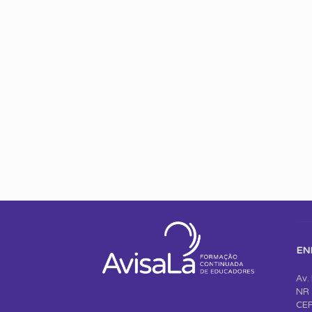
EN
Av.
NR 
CEP