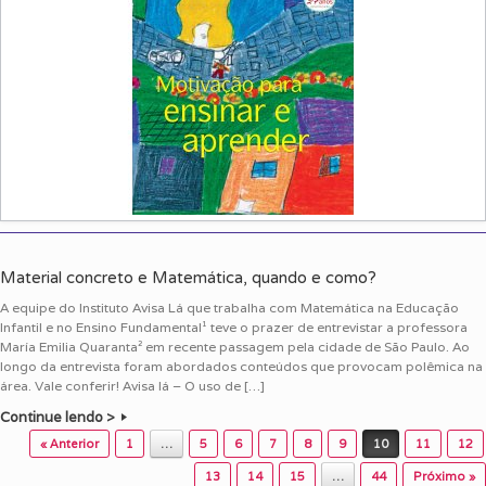
Material concreto e Matemática, quando e como?
A equipe do Instituto Avisa Lá que trabalha com Matemática na Educação
Infantil e no Ensino Fundamental¹ teve o prazer de entrevistar a professora
María Emilia Quaranta² em recente passagem pela cidade de São Paulo. Ao
longo da entrevista foram abordados conteúdos que provocam polêmica na
área. Vale conferir! Avisa lá – O uso de […]
Continue lendo >
Post navigation
« Anterior
1
…
5
6
7
8
9
10
11
12
13
14
15
…
44
Próximo »