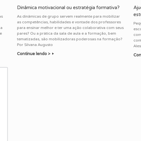
Dinâmica motivacional ou estratégia formativa?
Aju
est
as
As dinâmicas de grupo servem realmente para mobilizar
as competências, habilidades e vontade dos professores
Pequ
ia
para ensinar melhor e ter uma ação colaborativa com seus
esc
e
pares? Ou a prática da sala de aula e a formação, bem
conv
tematizadas, são mobilizadoras poderosas na formação?
cont
Por Silvana Augusto
Ales
Continue lendo >
Con