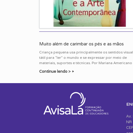
Muito além de carimbar os pés e as mãos
Criança pequena usa principalmente os sentidos visual
tátil para “ler” o mundo e se expressar por meio de
materiais, suportes e técnicas. Por Mariana Americano
Continue lendo >
Post navigation
EN
Av.
NR 
CEP