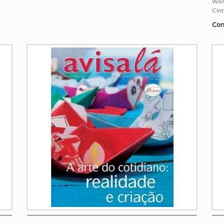
Worc
Cin
Con