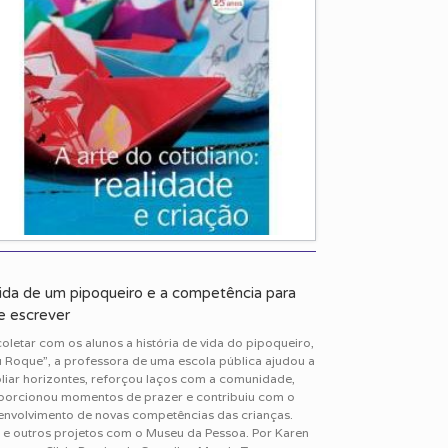
ida de um pipoqueiro e a competência para
 e escrever
oletar com os alunos a história de vida do pipoqueiro,
u Roque”, a professora de uma escola pública ajudou a
liar horizontes, reforçou laços com a comunidade,
porcionou momentos de prazer e contribuiu com o
envolvimento de novas competências das crianças.
e e outros projetos com o Museu da Pessoa. Por Karen