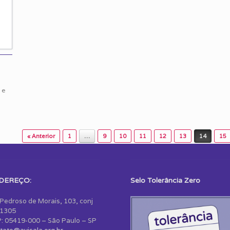
 e
« Anterior
1
…
9
10
11
12
13
14
15
DEREÇO:
Selo Tolerância Zero
 Pedroso de Morais, 103, conj
1305
: 05419-000 – São Paulo – SP