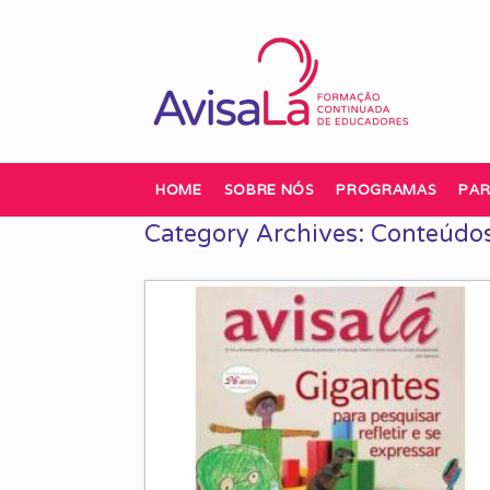
Skip
to
content
HOME
SOBRE NÓS
PROGRAMAS
PAR
Category Archives:
Conteúdos