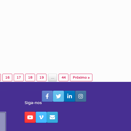
16
17
18
19
…
44
Próximo »
Siga-nos