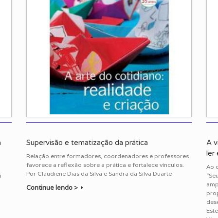
a
Supervisão e tematização da prática
A v
ler
Relação entre formadores, coordenadores e professores
favorece a reflexão sobre a prática e fortalece vínculos.
Ao c
Por Claudiene Dias da Silva e Sandra da Silva Duarte
u
“Se
amp
Continue lendo >
pro
des
Est