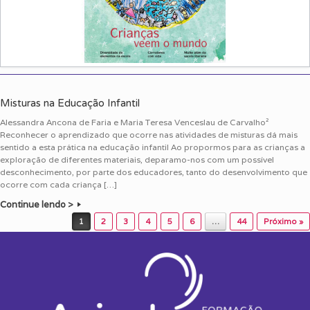
Misturas na Educação Infantil
Alessandra Ancona de Faria e Maria Teresa Venceslau de Carvalho²
Reconhecer o aprendizado que ocorre nas atividades de misturas dá mais
sentido a esta prática na educação infantil Ao propormos para as crianças a
exploração de diferentes materiais, deparamo-nos com um possível
desconhecimento, por parte dos educadores, tanto do desenvolvimento que
ocorre com cada criança […]
Continue lendo >
Post navigation
1
2
3
4
5
6
…
44
Próximo »