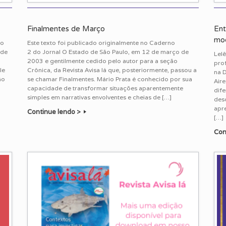
Finalmentes de Março
Ent
mod
so
Este texto foi publicado originalmente no Caderno
 de
2 do Jornal O Estado de São Paulo, em 12 de março de
Lel
2003 e gentilmente cedido pelo autor para a seção
prof
le
Crônica, da Revista Avisa lá que, posteriormente, passou a
na 
ão
se chamar Finalmentes. Mário Prata é conhecido por sua
Aire
capacidade de transformar situações aparentemente
dife
simples em narrativas envolventes e cheias de […]
des
apre
Continue lendo >
[…]
Con