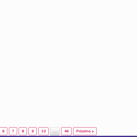
6
7
8
9
10
…
46
Próximo »