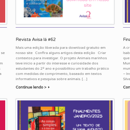
Revista Avisa lá #62
Fin
Mais uma edição liberada para download gratuito em
A c
 se
nosso site Confira alguns artigos desta edição Criar
Isab
contextos para investigar. O projeto Animais marinhos
que
êm
teve início a partir do interesse e curiosidade dos
Mun
s
estudantes do 2º ano e possibilitou um trabalho prático
mun
a
com medidas de comprimento, baseado em textos
– In
informativos e pesquisa sobre animais. […]
Silv
Continue lendo >
Con