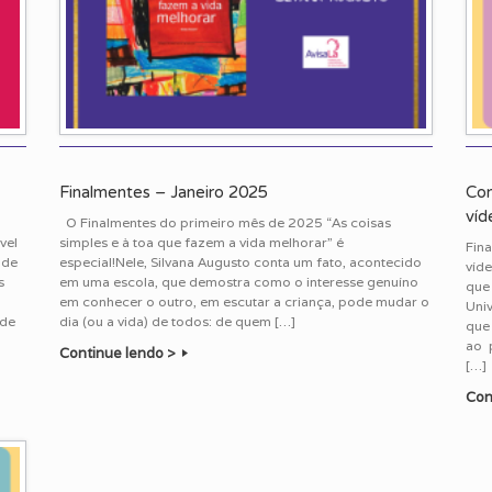
Finalmentes – Janeiro 2025
Con
víd
O Finalmentes do primeiro mês de 2025 “As coisas
vel
simples e à toa que fazem a vida melhorar” é
Fin
 de
especial!Nele, Silvana Augusto conta um fato, acontecido
víde
s
em uma escola, que demostra como o interesse genuíno
que
em conhecer o outro, em escutar a criança, pode mudar o
Univ
 de
dia (ou a vida) de todos: de quem […]
que 
ao 
Continue lendo >
[…]
Con