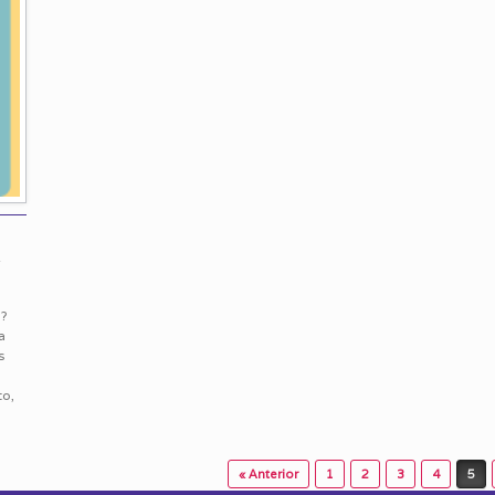
–
a?
a
s
to,
« Anterior
1
2
3
4
5