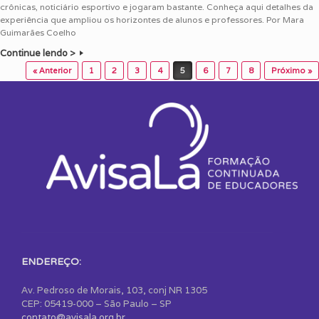
crônicas, noticiário esportivo e jogaram bastante. Conheça aqui detalhes da
experiência que ampliou os horizontes de alunos e professores. Por Mara
Guimarães Coelho
Continue lendo >
Post navigation
« Anterior
1
2
3
4
5
6
7
8
Próximo »
ENDEREÇO:
Av. Pedroso de Morais, 103, conj NR 1305
CEP: 05419-000 – São Paulo – SP
contato@avisala.org.br