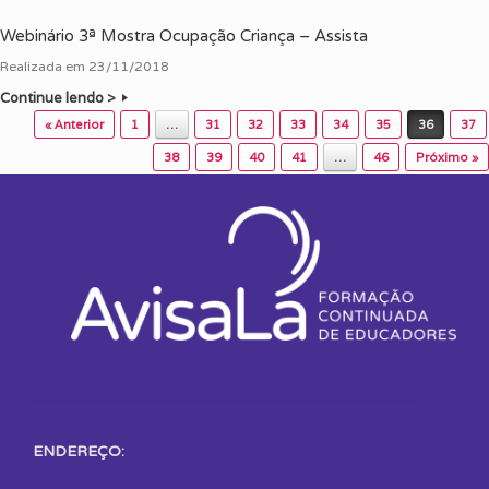
Webinário 3ª Mostra Ocupação Criança – Assista
Realizada em 23/11/2018
Continue lendo >
Post navigation
« Anterior
1
…
31
32
33
34
35
36
37
38
39
40
41
…
46
Próximo »
ENDEREÇO: