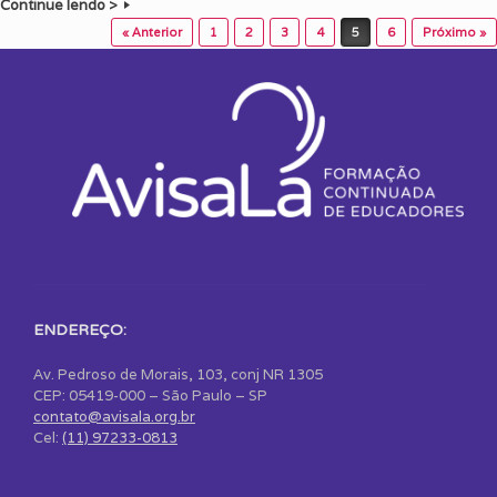
Continue lendo >
Post navigation
« Anterior
1
2
3
4
5
6
Próximo »
ENDEREÇO:
Av. Pedroso de Morais, 103, conj NR 1305
CEP: 05419-000 – São Paulo – SP
contato@avisala.org.br
Cel:
(11) 97233-0813