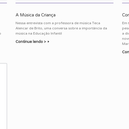
A Música da Criança
Con
Nessa entrevista com a professora de música Teca
Em 
Alencar de Brito, uma conversa sobre a importância da
pes
o
música na Educação Infantil
a di
novo
Continue lendo >
Mari
Con