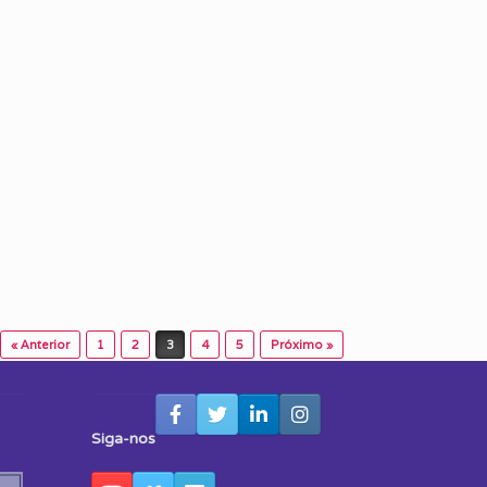
« Anterior
1
2
3
4
5
Próximo »
Siga-nos