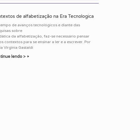
textos de alfabetização na Era Tecnologica
tempo de avanços tecnológicos e diante das
quisas sobre
dática da alfabetização, faz-se necessário pensar
s contextos para se ensinar a ler e a escrever. Por
a Virgínia Gastaldi
tinue lendo >