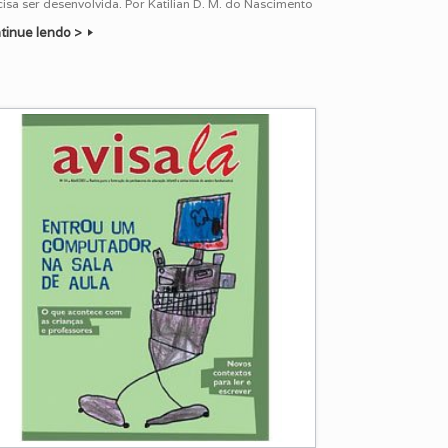
isa ser desenvolvida. Por Katilian D. M. do Nascimento
tinue lendo >