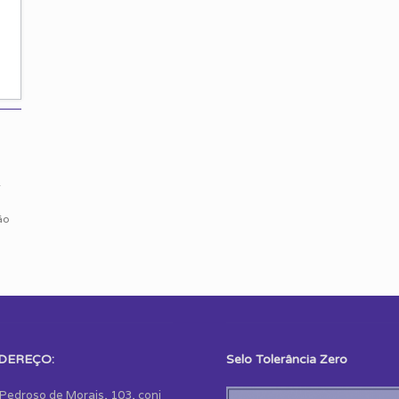
r
ão
DEREÇO:
Selo Tolerância Zero
 Pedroso de Morais, 103, conj