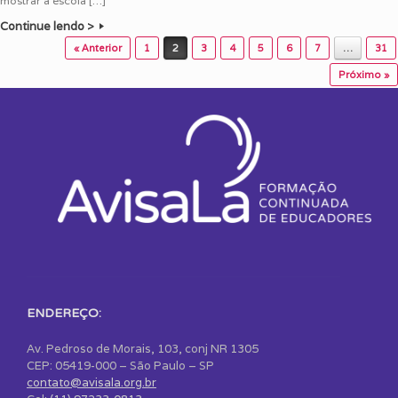
mostrar a escola […]
Continue lendo >
Post navigation
« Anterior
1
2
3
4
5
6
7
…
31
Próximo »
ENDEREÇO:
Av. Pedroso de Morais, 103, conj NR 1305
CEP: 05419-000 – São Paulo – SP
contato@avisala.org.br