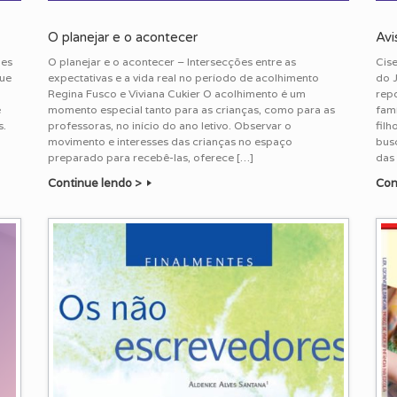
O planejar e o acontecer
Avi
ões
O planejar e o acontecer – Intersecções entre as
Cise
que
expectativas e a vida real no período de acolhimento
do 
Regina Fusco e Viviana Cukier O acolhimento é um
rep
e
momento especial tanto para as crianças, como para as
fam
s.
professoras, no início do ano letivo. Observar o
filh
movimento e interesses das crianças no espaço
bus
preparado para recebê-las, oferece […]
das 
Continue lendo >
Con