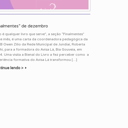
nalmentes” de dezembro
 é qualquer livro que serve”, a seção “Finalmentes”
te mês, é uma carta da coordenadora pedagógica da
B Owen Zílio da Rede Municipal de Jundiaí, Roberta
hi, para a formadora do Avisa Lá, Bia Gouveia, em
. Uma visita a Bienal do Livro a fez perceber como a
riência formativa do Avisa Lá transformou […]
tinue lendo >