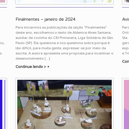
Finalmentes – janeiro de 2024
Avi
Para iniciarmos as publicações da seção “Finalmentes”
Parc
deste ano, escolhemos o texto de Aldenice Alves Santana,
Orti
auxiliar de cozinha do CEI Primavera, Liga Solidária de São
Sta.
bo,
Paulo (SP). Ela questiona e nos questiona sobre porque é
ger
tão difícil, para muita gente, expressar-se por meio da
expe
so
escrita. A autora apresenta uma proposta para incentivar o
e Tr
desenvolvimento […]
Con
Continue lendo >