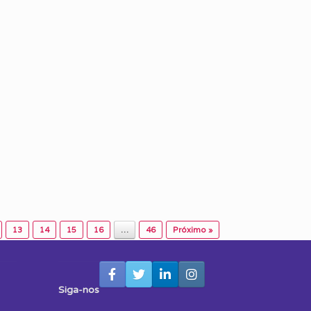
13
14
15
16
…
46
Próximo »
Siga-nos