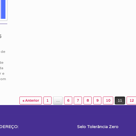
6
 de
de
da
r e
 com
« Anterior
1
…
6
7
8
9
10
11
12
DEREÇO:
Selo Tolerância Zero