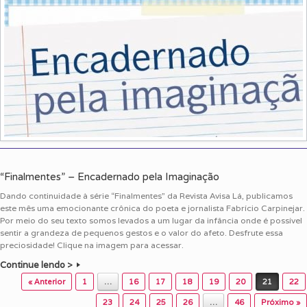
“Finalmentes” – Encadernado pela Imaginação
Dando continuidade à série “Finalmentes” da Revista Avisa Lá, publicamos
este mês uma emocionante crônica do poeta e jornalista Fabrício Carpinejar.
Por meio do seu texto somos levados a um lugar da infância onde é possível
sentir a grandeza de pequenos gestos e o valor do afeto. Desfrute essa
preciosidade! Clique na imagem para acessar.
Continue lendo >
Post navigation
« Anterior
1
…
16
17
18
19
20
21
22
23
24
25
26
…
46
Próximo »