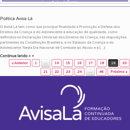
Política Avisa Lá
O Avisa Lá tem como sua principal finalidade a Promoção e Defesa dos
Direitos da Criança e do Adolescente à educação de qualidade, como
definidos na Declaração Universal dos Direitos da Criança, nas disposições
pertinentes da Constituição Brasileira, e no Estatuto da Criança e do
Adolescente. Neste Dia Nacional de Combate ao Abuso e à […]
Continue lendo >
Post navigation
« Anterior
1
…
14
15
16
17
18
19
20
21
22
23
24
…
46
Próximo »