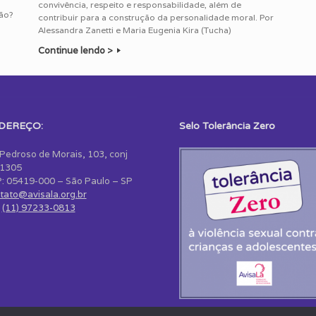
convivência, respeito e responsabilidade, além de
ção?
contribuir para a construção da personalidade moral. Por
Alessandra Zanetti e Maria Eugenia Kira (Tucha)
Continue lendo >
DEREÇO:
Selo Tolerância Zero
 Pedroso de Morais, 103, conj
1305
: 05419-000 – São Paulo – SP
tato@avisala.org.br
:
(11) 97233-0813