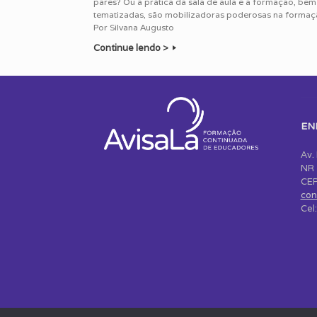
pares? Ou a prática da sala de aula e a formação, bem
tematizadas, são mobilizadoras poderosas na forma
Por Silvana Augusto
Continue lendo >
EN
Av.
NR 
CEP
con
Cel