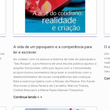
A vida de um pipoqueiro e a competência para
O o
ler e escrever
res
Um 
s.
cri
Ao coletar com os alunos a história de vida do pipoqueiro,
real
“Seu Roque”, a professora de uma escola pública ajudou a
Per
ampliar horizontes, reforçou laços com a comunidade,
Ver
proporcionou momentos de prazer e contribuiu com o
desenvolvimento de novas competências das crianças.
Con
Este e outros projetos com o Museu da Pessoa. Por Karen
Worcman e Silvia Pereira de Carvalho; Marcia Trezza,
Cinthia Manzano e Maria Paula Gennari Twiaschor
Continue lendo >