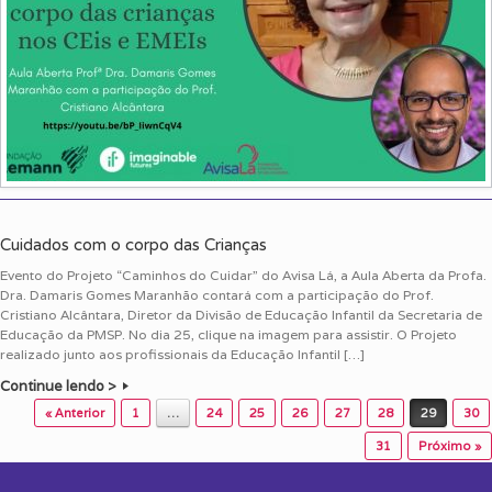
Cuidados com o corpo das Crianças
Evento do Projeto “Caminhos do Cuidar” do Avisa Lá, a Aula Aberta da Profa.
Dra. Damaris Gomes Maranhão contará com a participação do Prof.
Cristiano Alcântara, Diretor da Divisão de Educação Infantil da Secretaria de
Educação da PMSP. No dia 25, clique na imagem para assistir. O Projeto
realizado junto aos profissionais da Educação Infantil […]
Continue lendo >
Post navigation
« Anterior
1
…
24
25
26
27
28
29
30
31
Próximo »