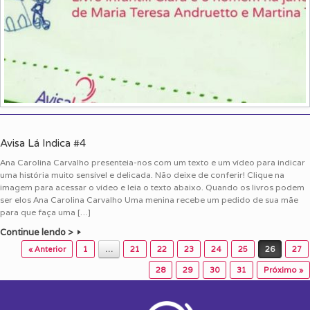
Avisa Lá Indica #4
Ana Carolina Carvalho presenteia-nos com um texto e um vídeo para indicar
uma história muito sensível e delicada. Não deixe de conferir! Clique na
imagem para acessar o vídeo e leia o texto abaixo. Quando os livros podem
ser elos Ana Carolina Carvalho Uma menina recebe um pedido de sua mãe
para que faça uma […]
Continue lendo >
Post navigation
« Anterior
1
…
21
22
23
24
25
26
27
28
29
30
31
Próximo »